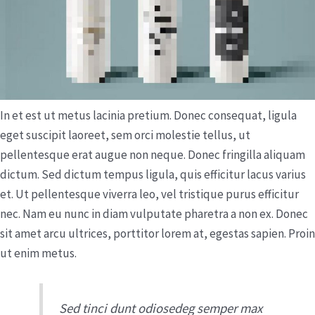
In et est ut metus lacinia pretium. Donec consequat, ligula
eget suscipit laoreet, sem orci molestie tellus, ut
pellentesque erat augue non neque. Donec fringilla aliquam
dictum. Sed dictum tempus ligula, quis efficitur lacus varius
et. Ut pellentesque viverra leo, vel tristique purus efficitur
nec. Nam eu nunc in diam vulputate pharetra a non ex. Donec
sit amet arcu ultrices, porttitor lorem at, egestas sapien. Proin
ut enim metus.
Sed tinci dunt odiosedeg semper max