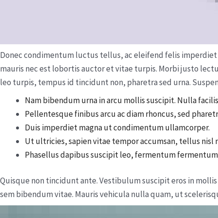
Donec condimentum luctus tellus, ac eleifend felis imperdiet s
mauris nec est lobortis auctor et vitae turpis. Morbi justo le
leo turpis, tempus id tincidunt non, pharetra sed urna. Suspend
Nam bibendum urna in arcu mollis suscipit. Nulla facilis
Pellentesque finibus arcu ac diam rhoncus, sed pharet
Duis imperdiet magna ut condimentum ullamcorper.
Ut ultricies, sapien vitae tempor accumsan, tellus nisl
Phasellus dapibus suscipit leo, fermentum fermentu
Quisque non tincidunt ante. Vestibulum suscipit eros in mollis 
sem bibendum vitae. Mauris vehicula nulla quam, ut scelerisque