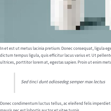
In et est ut metus lacinia pretium. Donec consequat, ligula eg
dictum tempus ligula, quis efficitur lacus varius et. Ut pellen
ultrices, porttitor lorem at, egestas sapien. Proin ut enim met
Sed tinci dunt odiosedeg semper max lectus
Donec condimentum luctus tellus, ac eleifend felis imperdiet s
mauris nec est lobortis auctor et vitae turpis.