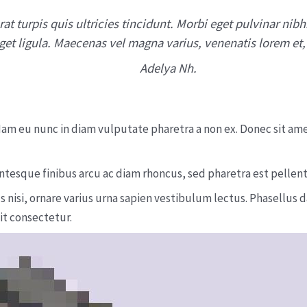
at turpis quis ultricies tincidunt. Morbi eget pulvinar ni
eget ligula. Maecenas vel magna varius, venenatis lorem et,
Adelya Nh.
 Nam eu nunc in diam vulputate pharetra a non ex. Donec sit amet
lentesque finibus arcu ac diam rhoncus, sed pharetra est pelle
mus nisi, ornare varius urna sapien vestibulum lectus. Phasel
dit consectetur.