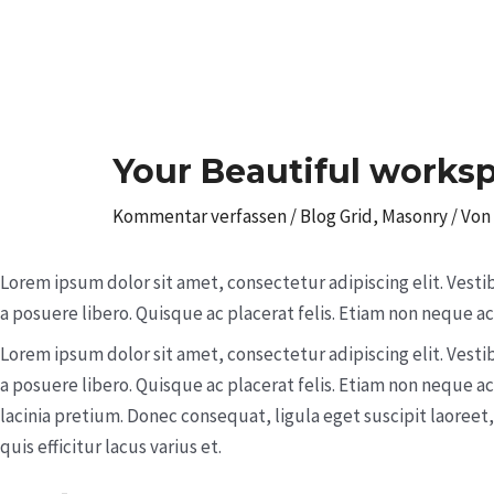
Zum
Inhalt
springen
Post
navigation
Your Beautiful works
Kommentar verfassen
/
Blog Grid
,
Masonry
/ Von
Lorem ipsum dolor sit amet, consectetur adipiscing elit. Vesti
a posuere libero. Quisque ac placerat felis. Etiam non neque 
Lorem ipsum dolor sit amet, consectetur adipiscing elit. Vesti
a posuere libero. Quisque ac placerat felis. Etiam non neque 
lacinia pretium. Donec consequat, ligula eget suscipit laoree
quis efficitur lacus varius et.