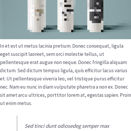
In et est ut metus lacinia pretium. Donec consequat, ligula
eget suscipit laoreet, sem orci molestie tellus, ut
pellentesque erat augue non neque. Donec fringilla aliquam
dictum. Sed dictum tempus ligula, quis efficitur lacus varius
et. Ut pellentesque viverra leo, vel tristique purus efficitur
nec. Nam eu nunc in diam vulputate pharetra a non ex. Donec
sit amet arcu ultrices, porttitor lorem at, egestas sapien. Proin
ut enim metus.
Sed tinci dunt odiosedeg semper max