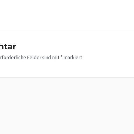
ntar
rforderliche Felder sind mit
*
markiert