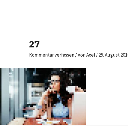
Zum
Inhalt
springen
Post
navigation
27
Kommentar verfassen
/ Von
Axel
/
25. August 201