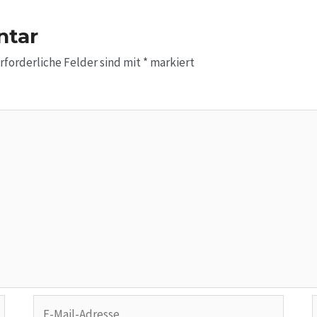
ntar
rforderliche Felder sind mit
*
markiert
E-