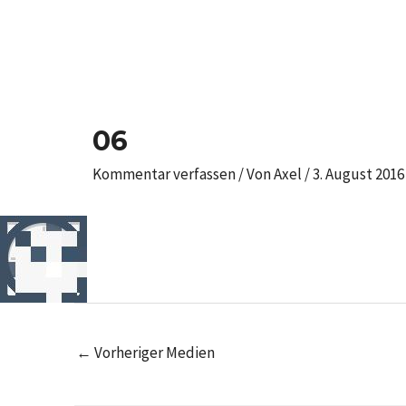
Zum
Inhalt
springen
Post
navigation
06
Kommentar verfassen
/ Von
Axel
/
3. August 2016
←
Vorheriger Medien