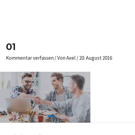
Zum
Inhalt
springen
Post
navigation
01
Kommentar verfassen
/ Von
Axel
/
20. August 2016