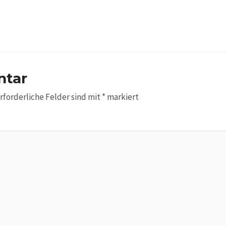
ntar
rforderliche Felder sind mit
*
markiert