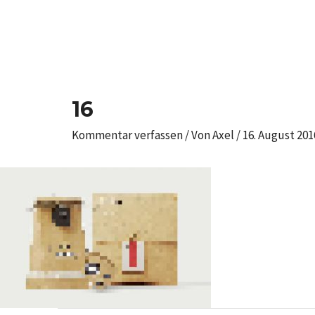
Zum
Inhalt
springen
Post
navigation
16
Kommentar verfassen
/ Von
Axel
/
16. August 201