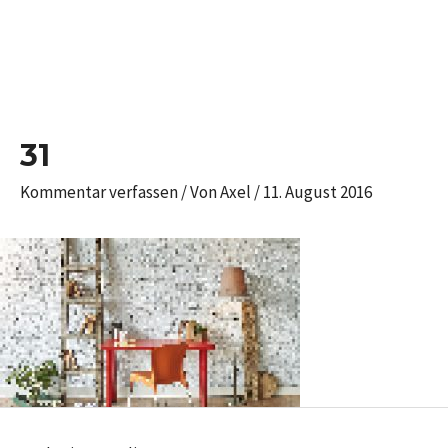
Zum
Inhalt
springen
Post
navigation
31
Kommentar verfassen
/ Von
Axel
/
11. August 2016