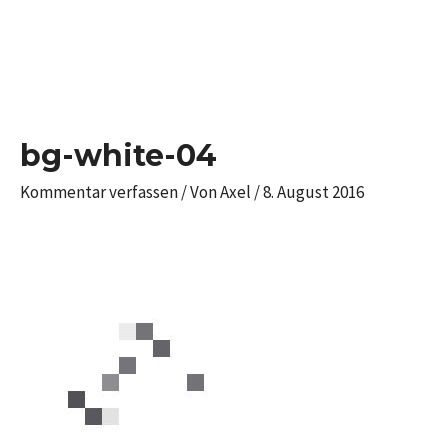
Zum
Inhalt
springen
Post
navigation
bg-white-04
Kommentar verfassen
/ Von
Axel
/
8. August 2016